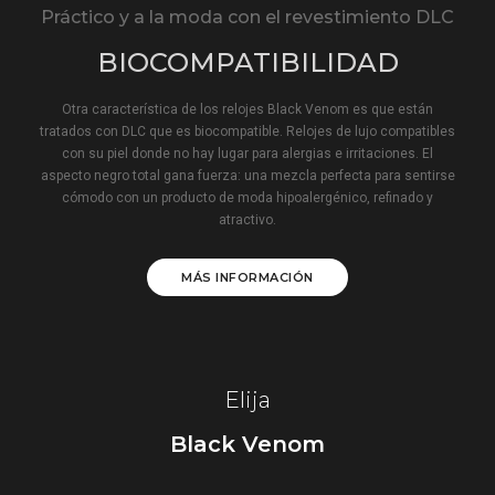
Práctico y a la moda con el revestimiento DLC
BIOCOMPATIBILIDAD
Otra característica de los relojes Black Venom es que están
tratados con DLC que es biocompatible. Relojes de lujo compatibles
con su piel donde no hay lugar para alergias e irritaciones. El
aspecto negro total gana fuerza: una mezcla perfecta para sentirse
cómodo con un producto de moda hipoalergénico, refinado y
atractivo.
MÁS INFORMACIÓN
Elija
Black Venom