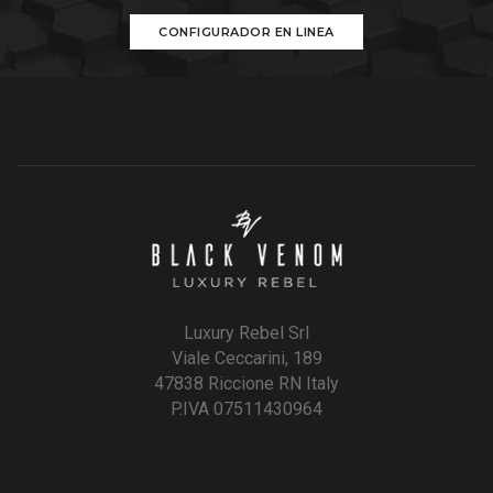
CONFIGURADOR EN LINEA
Luxury Rebel Srl
Viale Ceccarini, 189
47838 Riccione RN Italy
P.IVA 07511430964