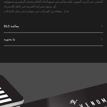
الشحن عبر البريد المؤمن عليه مجاني في جميع أنحاء العالم يتحمل المشتري مسؤولية
أي رسوم جمركية الضريبة غير قابلة للاسترداد
عذرا ، معفاة من الضرائب غير متوفرة نحن نقبل التبادلات
DLC معالجة
ما يحتويه