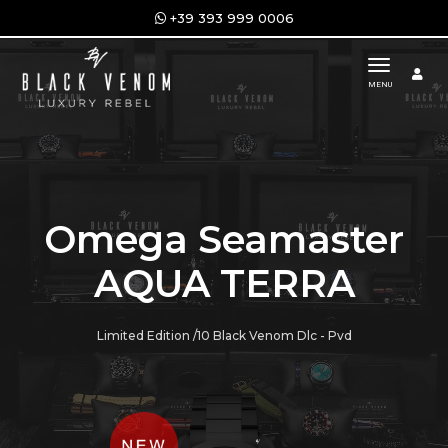
+39 393 999 0006
toggle n
MENU
Omega Seamaster
AQUA TERRA
Limited Edition /10 Black Venom Dlc - Pvd