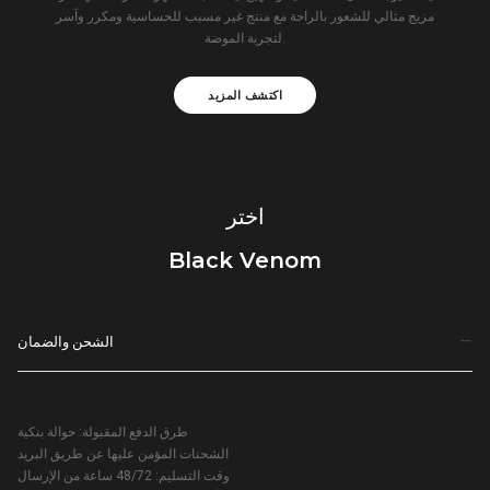
مزيج مثالي للشعور بالراحة مع منتج غير مسبب للحساسية ومكرر وآسر
لتجربة الموضة.
اكتشف المزيد
اختر
Black Venom
الشحن والضمان
طرق الدفع المقبولة: حوالة بنكية
الشحنات المؤمن عليها عن طريق البريد
وقت التسليم: 48/72 ساعة من الإرسال