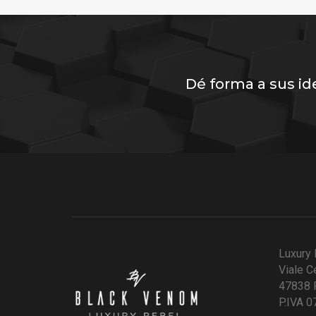
Dé forma a sus id
Luxury 
Viale C
47838 R
P.IVA 