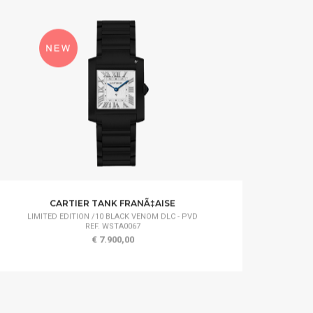
CARTIER TANK FRANÃ‡AISE
LIMITED EDITION /10 BLACK VENOM DLC - PVD
REF. WSTA0067
€ 7.900,00