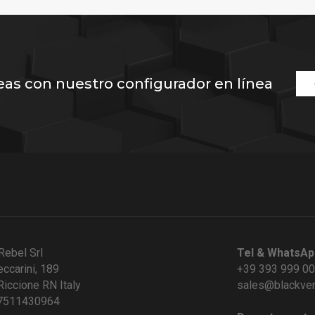
eas con nuestro configurador en línea
Rebel Srl
Tel & WhatsAp
eccarini, 189
+39 393 999 0
iccione RN Italy
sales@blackve
07511430964