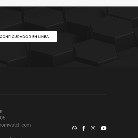
CONFIGURADOR EN LINEA
p:
006
nomwatch.com