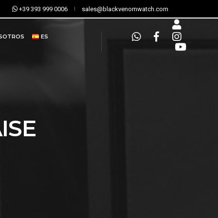
+39 393 999 0006
sales@blackvenomwatch.com
OSOTROS
ES
ISE