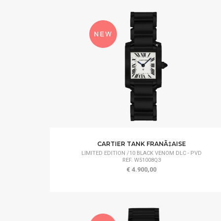
CARTIER TANK FRANÃ‡AISE
LIMITED EDITION /10 BLACK VENOM DLC - PVD
REF. W51008Q3
€ 4.900,00