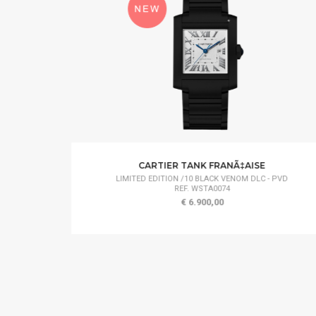
CARTIER TANK FRANÃ‡AISE
LIMITED EDITION /10 BLACK VENOM DLC - PVD
REF. WSTA0074
€ 6.900,00