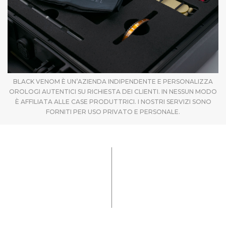
BLACK VENOM È UN’AZIENDA INDIPENDENTE E PERSONALIZZA
OROLOGI AUTENTICI SU RICHIESTA DEI CLIENTI. IN NESSUN MODO
È AFFILIATA ALLE CASE PRODUTTRICI. I NOSTRI SERVIZI SONO
FORNITI PER USO PRIVATO E PERSONALE.