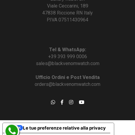
Viale Ceccarini, 189
47838 Riccione RN Italy
P.IVA 07511430964
Tel & WhatsApp:
+39 393 999 0006
sales@blackvenomwatch.com
Ufficio Ordini e Post Vendita
orders@blackvenomwatch.com
Le tue preferenze relative alla privacy