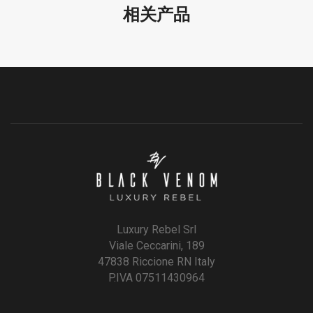
相关产品
Luxury Rebel Srl
Viale Ceccarini, 189
47838 Riccione RN Italy
P.IVA 07511430964