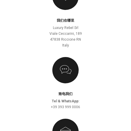
我们在哪里
Luxury Rebel Srl
Viale Ceccarini, 189
47838 Riccione RN
Italy
致电我们
Tel & WhatsApp:
+39 393 999 0006