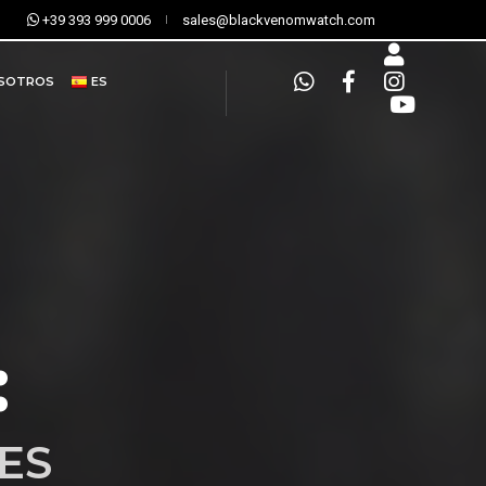
+39 393 999 0006
sales@blackvenomwatch.com
OSOTROS
ES
:
ES