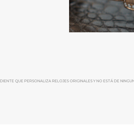
IENTE QUE PERSONALIZA RELOJES ORIGINALES Y NO ESTÁ DE NINGUN