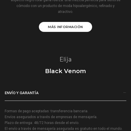
cómodo con un producto de moda hipoalergénico, refinado y
atractivo.
MÁS INFORMACIÓN
Elija
Black Venom
ENVÍO Y GARANTÍA
Formas de pago aceptadas: transferencia bancaria.
Envíos asegurados a través de empresas de mensajería.
Plazo de entrega: 48/72 horas desde el envío.
El envío a través de mensajería asegurada es gratuito en todo el mundo.