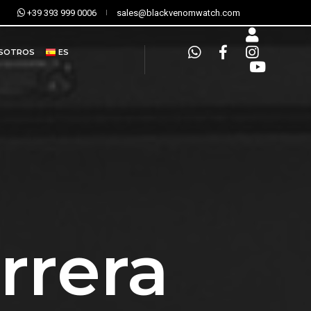
+39 393 999 0006
sales@blackvenomwatch.com
OSOTROS
ES
rrera