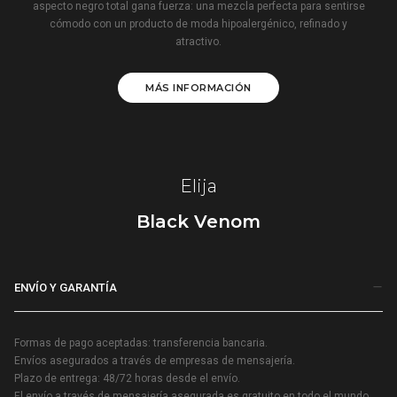
aspecto negro total gana fuerza: una mezcla perfecta para sentirse
cómodo con un producto de moda hipoalergénico, refinado y
atractivo.
MÁS INFORMACIÓN
Elija
Black Venom
ENVÍO Y GARANTÍA
Formas de pago aceptadas: transferencia bancaria.
Envíos asegurados a través de empresas de mensajería.
Plazo de entrega: 48/72 horas desde el envío.
El envío a través de mensajería asegurada es gratuito en todo el mundo.