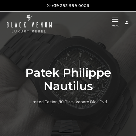
+39 393 999 0006
toggle n
MENU
Patek Philippe
Nautilus
Limited Edition /10 Black Venom Dlc - Pvd