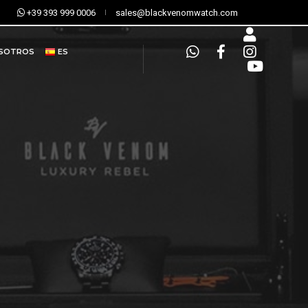
+39 393 999 0006
sales@blackvenomwatch.com
OSOTROS
ES