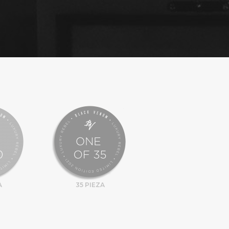
A
35 PIEZA