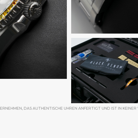
ERNEHMEN, DAS AUTHENTISCHE UHREN ANFERTIGT UND IST IN KEINER