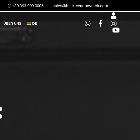
+39 393 999 0006
sales@blackvenomwatch.com
N
ÜBER UNS
DE
: