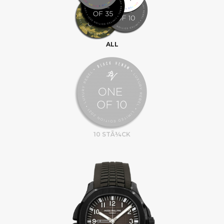
ALL
10 STÃ¼CK