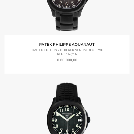
PATEK PHILIPPE AQUANAUT
LIMITED EDITION /10 BLACK VENOM DLC - PVD
REF. 5167/1A
€ 80.000,00