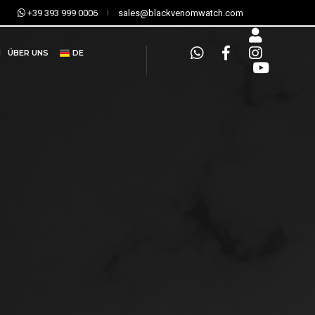
+39 393 999 0006
sales@blackvenomwatch.com
N
ÜBER UNS
DE