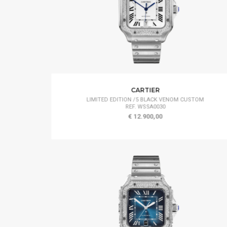
CARTIER
LIMITED EDITION /5 BLACK VENOM CUSTOM
REF. WSSA0030
€ 12.900,00