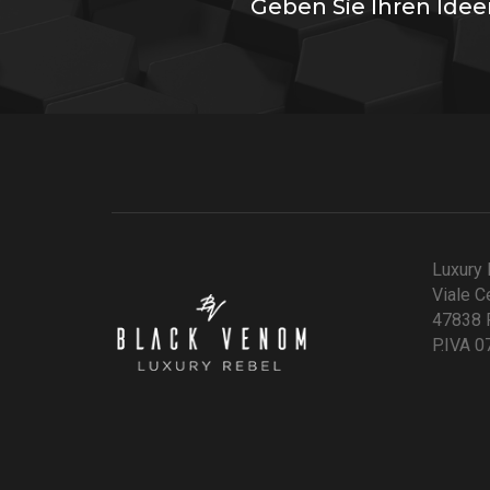
Geben Sie Ihren Ide
Luxury 
Viale C
47838 R
P.IVA 