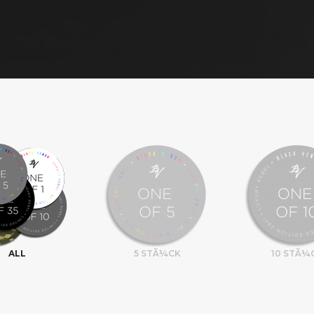
ALL
5 STÃ¼CK
10 STÃ¼