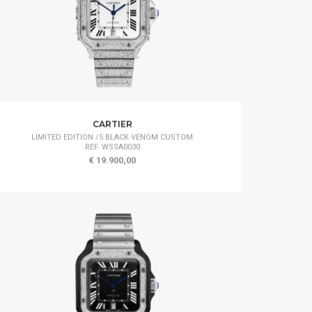
CARTIER
LIMITED EDITION /5 BLACK VENOM CUSTOM
REF. WSSA0030
€ 19.900,00