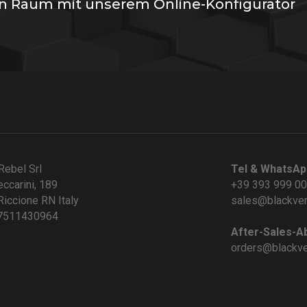
en Raum mit unserem Online-Konfigurator
Rebel Srl
Tel & WhatsAp
eccarini, 189
+39 393 999 0
iccione RN Italy
sales@blackve
07511430964
After-Sales-Ab
orders@blackv