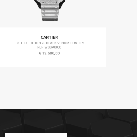
CARTIER
LIMITED EDITION /5 BLACK VENOM CUSTOM
REF. WSSA0030
€ 13.500,00