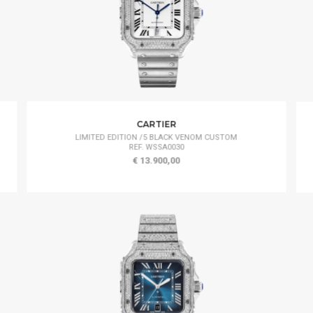
CARTIER
LIMITED EDITION /5 BLACK VENOM CUSTOM
REF. WSSA0030
€ 13.900,00