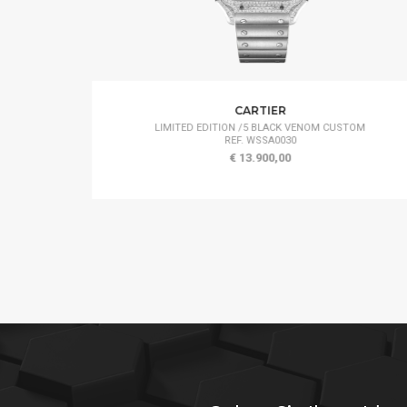
CARTIER
LIMITED EDITION /5 BLACK VENOM CUSTOM
REF. WSSA0030
€ 13.900,00