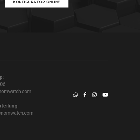
KONFIGURATOR ONLINE
p:
006
nomwatch.com
teilung
enomwatch.com