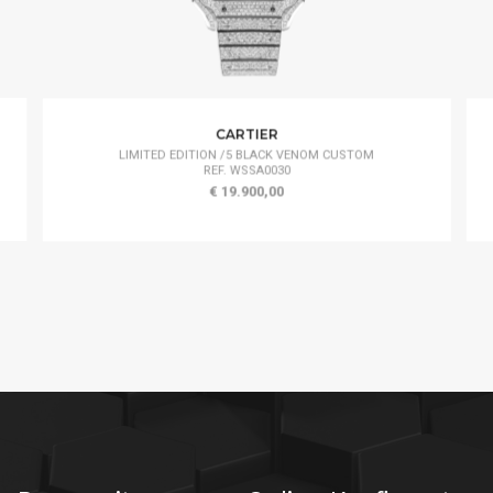
CARTIER
LIMITED EDITION /5 BLACK VENOM CUSTOM
REF. WSSA0030
€ 19.900,00