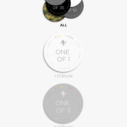
ALL
1 STÃ¼CK