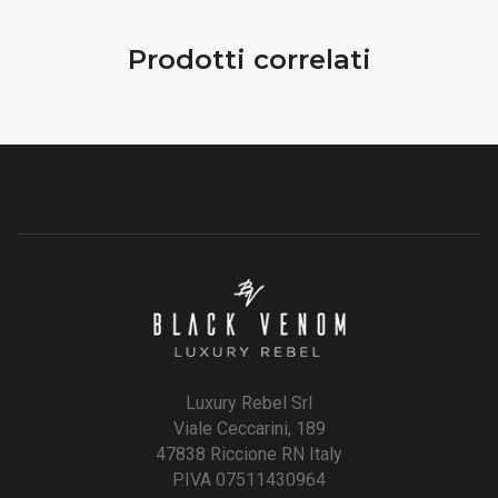
Prodotti correlati
Luxury Rebel Srl
Viale Ceccarini, 189
47838 Riccione RN Italy
P.IVA 07511430964