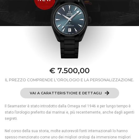
€ 7.500,00
IL PREZZO COMPRENDE L'OROLOGIO E LA PERSONALIZZAZIONE.
VAI A CARATTERISTICHE E DETTAGLI
Il Seamaster è stato introdotto dalla Omega nel 1946 e per lungo tempo è
stato l’orologio preferito dai marinai e, più recentemente, anche dagli agenti
segreti.
Nel corso della sua storia, molte autorevoli fonti internazionali lo hanno
spesso menzionato come uno dei migliori orologi da immersione migliori