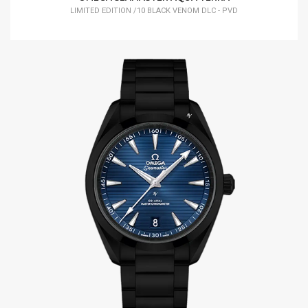
LIMITED EDITION /10 BLACK VENOM DLC - PVD