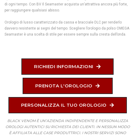
di ogni tempo. Con BV Il Seamaster acquista un’attrattiva ancora più forte,
per raggiungere qualsiasi abisso.
Orologio di lusso caratterizzato da cassa e bracciale DLC per renderlo
davvero resistente ai segni del tempo. Scegliere l’orologio da polso OMEGA
Seamaster è una scelta di stile per essere sempre sulla cresta dell’onda.
RICHIEDI INFORMAZIONI
PRENOTA L'OROLOGIO
PERSONALIZZA IL TUO OROLOGIO
BLACK VENOM È UN’AZIENDA INDIPENDENTE E PERSONALIZZA
OROLOGI AUTENTICI SU RICHIESTA DEI CLIENTI. IN NESSUN MODO
È AFFILIATA ALLE CASE PRODUTTRICI. I NOSTRI SERVIZI SONO