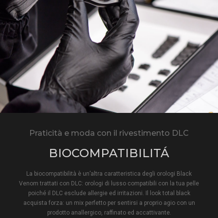
Praticità e moda con il rivestimento DLC
BIOCOMPATIBILITÁ
La biocompatibilità è un’altra caratteristica degli orologi Black
Venom trattati con DLC: orologi di lusso compatibili con la tua pelle
poiché il DLC esclude allergie ed irritazioni. Il look total black
acquista forza: un mix perfetto per sentirsi a proprio agio con un
prodotto anallergico, raffinato ed accattivante.