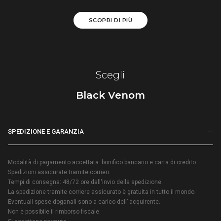
SCOPRI DI PIÙ
Scegli
Black Venom
SPEDIZIONE E GARANZIA
Modalità di pagamento accettata: bonifico bancario e carta di credito.
Spedizioni assicurate tramite corrieri.
Tempi di consegna: 48/72 ore dall'invio della spedizione.
La spedizione tramite corriere assicurato è gratuita in tutto il mondo.
Eventuali spese doganali sono a carico dell’ acquirente.
Non è possibile il rimborso fiscale.