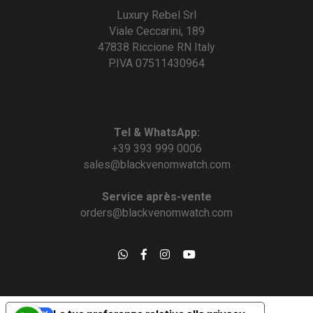
Luxury Rebel Srl
Viale Ceccarini, 189
47838 Riccione RN Italy
P.IVA 07511430964
Tel & WhatsApp:
+39 393 999 0006
sales@blackvenomwatch.com
Service après-vente
orders@blackvenomwatch.com