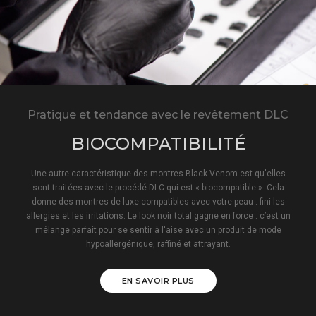
Pratique et tendance avec le revêtement DLC
BIOCOMPATIBILITÉ
Une autre caractéristique des montres Black Venom est qu'elles
sont traitées avec le procédé DLC qui est « biocompatible ». Cela
donne des montres de luxe compatibles avec votre peau : fini les
allergies et les irritations. Le look noir total gagne en force : c’est un
mélange parfait pour se sentir à l'aise avec un produit de mode
hypoallergénique, raffiné et attrayant.
EN SAVOIR PLUS