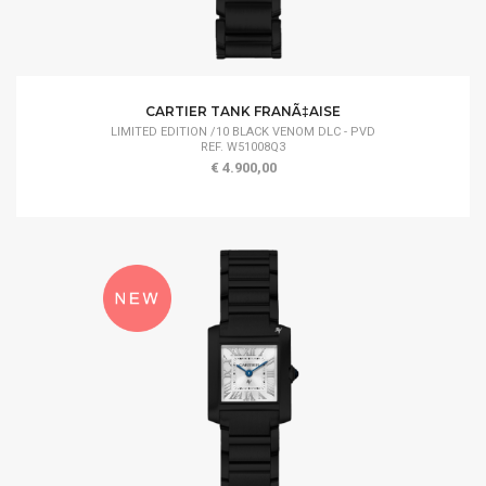
CARTIER TANK FRANÃ‡AISE
LIMITED EDITION /10 BLACK VENOM DLC - PVD
REF. W51008Q3
€ 4.900,00