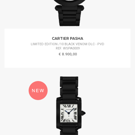
CARTIER PASHA
LIMITED EDITION /10 BLACK VENOM DLC - PVD
REF. WSPA0009
€ 8.900,00