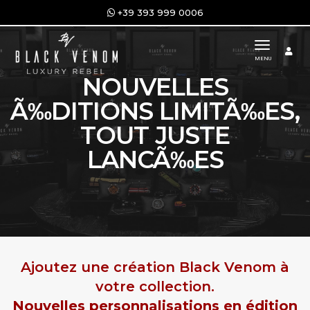
+39 393 999 0006
toggle n
MENU
NOUVELLES
Ã‰DITIONS LIMITÃ‰ES,
TOUT JUSTE
LANCÃ‰ES
Ajoutez une création Black Venom à
votre collection.
Nouvelles personnalisations en édition