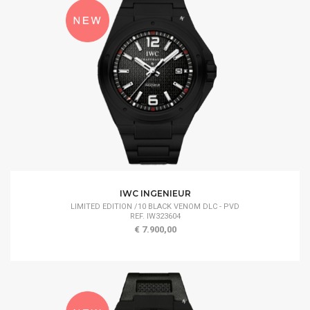
IWC INGENIEUR
LIMITED EDITION /10 BLACK VENOM DLC - PVD
REF. IW323604
€ 7.900,00