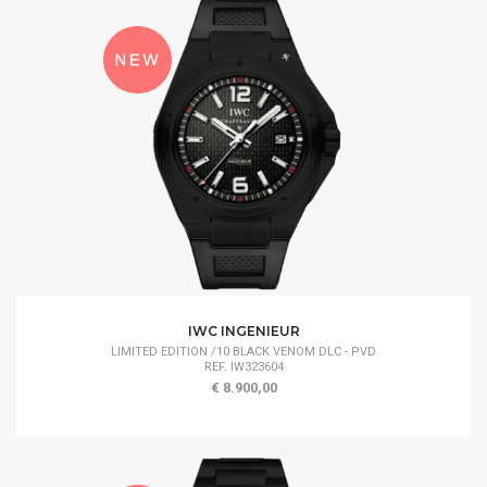
IWC INGENIEUR
LIMITED EDITION /10 BLACK VENOM DLC - PVD
REF. IW323604
€ 8.900,00