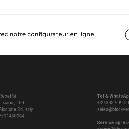
vec notre configurateur en ligne
Rebel Srl
Tel & WhatsAp
eccarini, 189
+39 393 999 0
iccione RN Italy
sales@blackve
07511430964
Service après