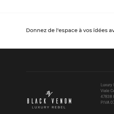
Donnez de l'espace à vos idées a
Luxury 
Viale C
47838 R
P.IVA 