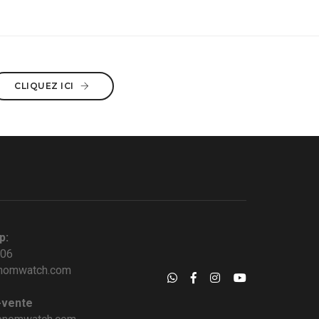
CLIQUEZ ICI
p:
006
nomwatch.com
-vente