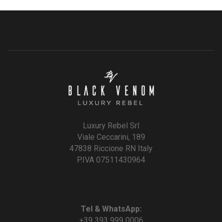
Luxury Rebel Srl
Viale Ceccarini, 189
47838 Riccione RN Italy
P.IVA 07511430964
Tel & WhatsApp:
+39 393 999 0006