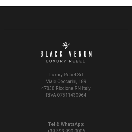
Luxury Rebel Srl
Viale Ceccarini, 189
47838 Riccione RN Italy
P.IVA 07511430964
Tel & WhatsApp:
+39 393 999 0006