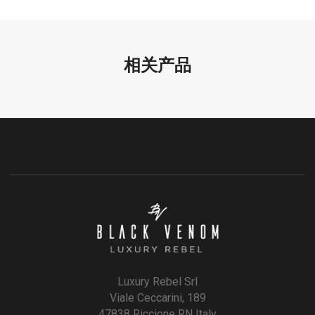
相关产品
Luxury Rebel Srl
Viale Ceccarini, 189
47838 Riccione RN Italy