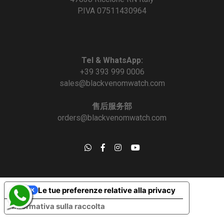
P.IVA 07511430964
Tel & WhatsApp:
+39 393 999 0006
sales@blackvenomwatch.com
售后服务部
orders@blackvenomwatch.com
Le tue preferenze relative alla privacy
Informativa sulla raccolta