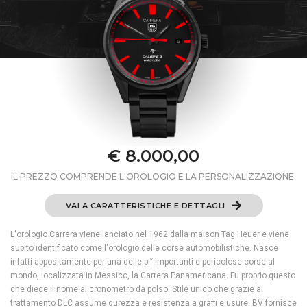
€ 8.000,00
IL PREZZO COMPRENDE L'OROLOGIO E LA PERSONALIZZAZIONE.
VAI A CARATTERISTICHE E DETTAGLI
L'orologio Carrera viene lanciato nel 1962 dalla maison Tag Heuer e viene
subito identificato come l'orologio delle corse automobilistiche. Nasce
infatti appositamente per una delle pi˘ importanti e pericolose corse al
mondo, localizzata in Messico, la Carrera Panamericana. Fu proprio questo
che diede il nome al cronometro da polso. Stile unico che grazie al
trattamento DLC assume durezza e resistenza a graffi e usure. BV fornisce