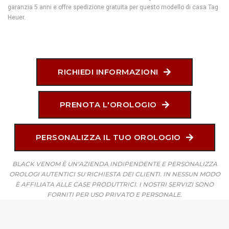
garanzia 5 anni e offre spedizione gratuita per questo modello di casa Tag
Heuer.
RICHIEDI INFORMAZIONI
PRENOTA L'OROLOGIO
PERSONALIZZA IL TUO OROLOGIO
BLACK VENOM È UN’AZIENDA INDIPENDENTE E PERSONALIZZA
OROLOGI AUTENTICI SU RICHIESTA DEI CLIENTI. IN NESSUN MODO
È AFFILIATA ALLE CASE PRODUTTRICI. I NOSTRI SERVIZI SONO
FORNITI PER USO PRIVATO E PERSONALE.