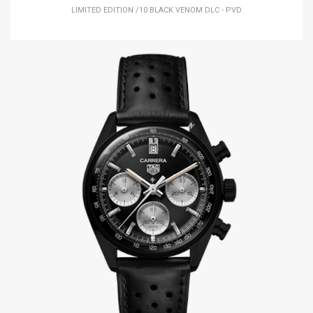
LIMITED EDITION /10 BLACK VENOM DLC - PVD