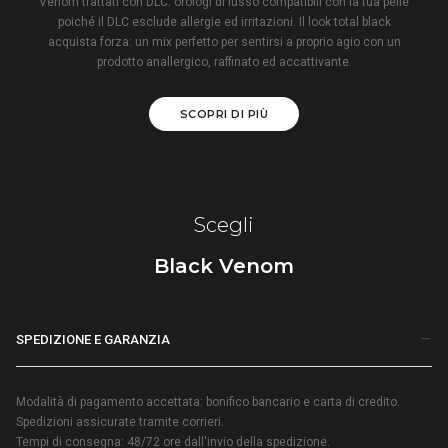
Venom trattati con DLC: orologi di lusso compatibili con la tua pelle
poiché il DLC esclude allergie ed irritazioni. Il look total black
acquista forza: un mix perfetto per sentirsi a proprio agio con un
prodotto anallergico, raffinato ed accattivante.
SCOPRI DI PIÙ
Scegli
Black Venom
SPEDIZIONE E GARANZIA
Modalità di pagamento accettata: bonifico bancario e carta di credito.
Spedizioni assicurate tramite corrieri.
Tempi di consegna: 48/72 ore dall'invio della spedizione.