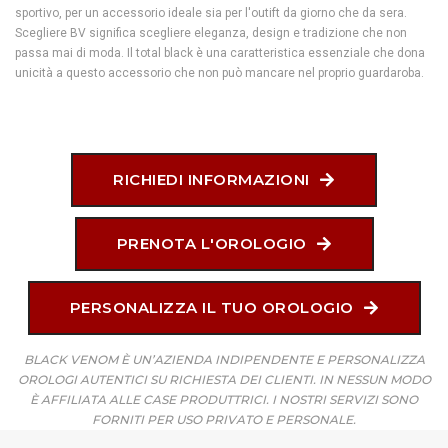
sportivo, per un accessorio ideale sia per l'outift da giorno che da sera.
Scegliere BV significa scegliere eleganza, design e tradizione che non
passa mai di moda. Il total black è una caratteristica essenziale che dona
unicità a questo accessorio che non può mancare nel proprio guardaroba.
RICHIEDI INFORMAZIONI
PRENOTA L'OROLOGIO
PERSONALIZZA IL TUO OROLOGIO
BLACK VENOM È UN’AZIENDA INDIPENDENTE E PERSONALIZZA
OROLOGI AUTENTICI SU RICHIESTA DEI CLIENTI. IN NESSUN MODO
È AFFILIATA ALLE CASE PRODUTTRICI. I NOSTRI SERVIZI SONO
FORNITI PER USO PRIVATO E PERSONALE.