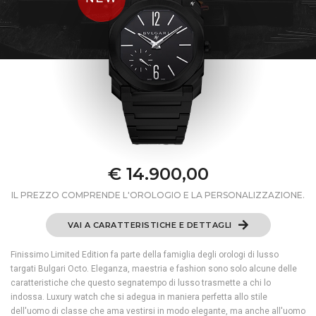
€ 14.900,00
IL PREZZO COMPRENDE L'OROLOGIO E LA PERSONALIZZAZIONE.
VAI A CARATTERISTICHE E DETTAGLI
Finissimo Limited Edition fa parte della famiglia degli orologi di lusso
targati Bulgari Octo. Eleganza, maestria e fashion sono solo alcune delle
caratteristiche che questo segnatempo di lusso trasmette a chi lo
indossa. Luxury watch che si adegua in maniera perfetta allo stile
dell'uomo di classe che ama vestirsi in modo elegante, ma anche all'uomo