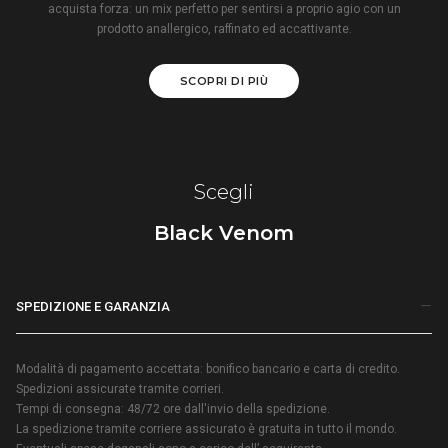
acquista forza: un mix perfetto per sentirsi a proprio agio con un
prodotto anallergico, raffinato ed accattivante.
SCOPRI DI PIÙ
Scegli
Black Venom
SPEDIZIONE E GARANZIA
Modalità di pagamento accettata: bonifico bancario e carta di credito.
Spedizioni assicurate tramite corrieri.
Tempi di consegna: 48/72 ore dall'invio della spedizione.
La spedizione tramite corriere assicurato è gratuita in tutto il mondo.