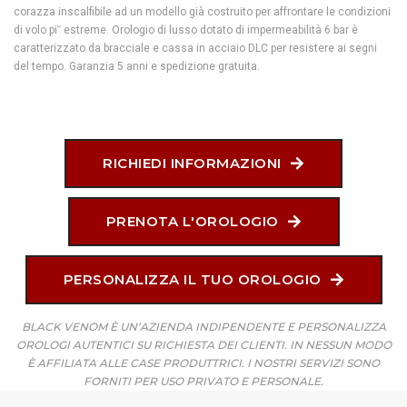
corazza inscalfibile ad un modello già costruito per affrontare le condizioni
di volo pi˘ estreme. Orologio di lusso dotato di impermeabilità 6 bar è
caratterizzato da bracciale e cassa in acciaio DLC per resistere ai segni
del tempo. Garanzia 5 anni e spedizione gratuita.
RICHIEDI INFORMAZIONI
PRENOTA L'OROLOGIO
PERSONALIZZA IL TUO OROLOGIO
BLACK VENOM È UN’AZIENDA INDIPENDENTE E PERSONALIZZA
OROLOGI AUTENTICI SU RICHIESTA DEI CLIENTI. IN NESSUN MODO
È AFFILIATA ALLE CASE PRODUTTRICI. I NOSTRI SERVIZI SONO
FORNITI PER USO PRIVATO E PERSONALE.