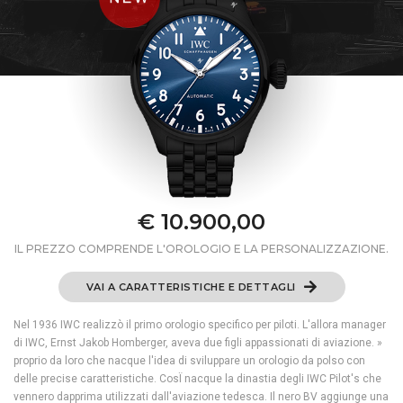
€ 10.900,00
IL PREZZO COMPRENDE L'OROLOGIO E LA PERSONALIZZAZIONE.
VAI A CARATTERISTICHE E DETTAGLI
Nel 1936 IWC realizzò il primo orologio specifico per piloti. L'allora manager
di IWC, Ernst Jakob Homberger, aveva due figli appassionati di aviazione. »
proprio da loro che nacque l'idea di sviluppare un orologio da polso con
delle precise caratteristiche. CosÏ nacque la dinastia degli IWC Pilot's che
vennero dapprima utilizzati dall'aviazione tedesca. Il nero BV aggiunge una