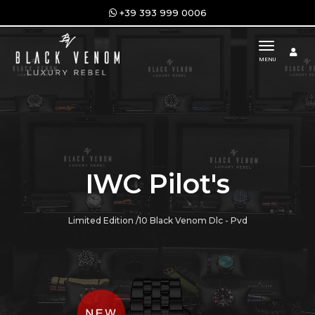
+39 393 999 0006
toggle n
MENU
IWC Pilot's
Limited Edition /10 Black Venom Dlc - Pvd