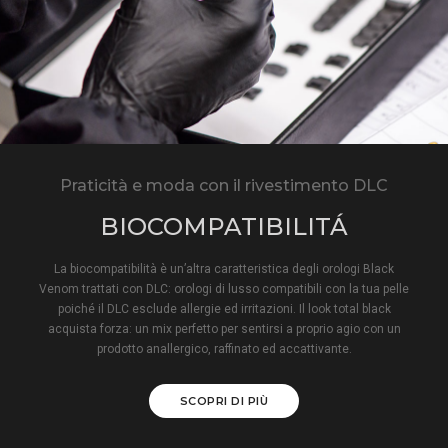
Praticità e moda con il rivestimento DLC
BIOCOMPATIBILITÁ
La biocompatibilità è un’altra caratteristica degli orologi Black
Venom trattati con DLC: orologi di lusso compatibili con la tua pelle
poiché il DLC esclude allergie ed irritazioni. Il look total black
acquista forza: un mix perfetto per sentirsi a proprio agio con un
prodotto anallergico, raffinato ed accattivante.
SCOPRI DI PIÙ