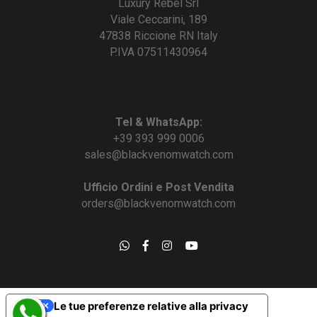
Luxury Rebel Srl
Viale Ceccarini, 189
47838 Riccione RN Italy
P.IVA 07511430964
Tel & WhatsApp:
+39 393 999 0006
sales@blackvenomwatch.com
Ufficio Ordini e Post Vendita
orders@blackvenomwatch.com
Le tue preferenze relative alla privacy