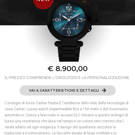
€ 8.900,00
IL PREZZO COMPRENDE L'OROLOGIO E LA PERSONALIZZAZIONE.
VAI A CARATTERISTICHE E DETTAGLI
L'orologio di lusso Cartier Pasha Ë l'emblema dello stile della tecnologia di
casa Cartier. Luxury watch impermeabile fino a 100 metri e dal movimento
automatico. Cassa e bracciale in acciaio DLC donano a questo orologio di
lusso una resistenza che dura nel tempo e un colore nero corvino che l
rende adatto ad ogni esigenza. Il design del quadrante racconta la
tradizione e il minimalismo. Le lancette dotate di linee morbide e in