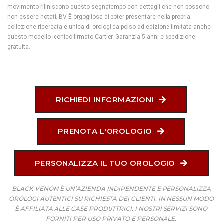
movimento rifiniscono questo segnatempo con dettagli che non possono
non essere notati. BV Ë orgogliosa di poter presentare nella propria
collezione ricercata e unica di orologi da polso ad edizione limitata anche
questo modello iconico firmato Cartier. Garanzia 5 anni e spedizione
gratuita.
RICHIEDI INFORMAZIONI
PRENOTA L'OROLOGIO
PERSONALIZZA IL TUO OROLOGIO
BLACK VENOM È UN’AZIENDA INDIPENDENTE E PERSONALIZZA
OROLOGI AUTENTICI SU RICHIESTA DEI CLIENTI. IN NESSUN MODO
È AFFILIATA ALLE CASE PRODUTTRICI. I NOSTRI SERVIZI SONO
FORNITI PER USO PRIVATO E PERSONALE.