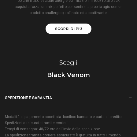
poiché il DLC esclude allergie ed irritazioni. Il look total black
acquista forza: un mix perfetto per sentirsi a proprio agio con un
prodotto anallergico, raffinato ed accattivante.
SCOPRI DI PIÙ
Scegli
Black Venom
SPEDIZIONE E GARANZIA
Modalità di pagamento accettata: bonifico bancario e carta di credito.
Spedizioni assicurate tramite corrieri.
Tempi di consegna: 48/72 ore dall'invio della spedizione.
La spedizione tramite corriere assicurato è gratuita in tutto il mondo.