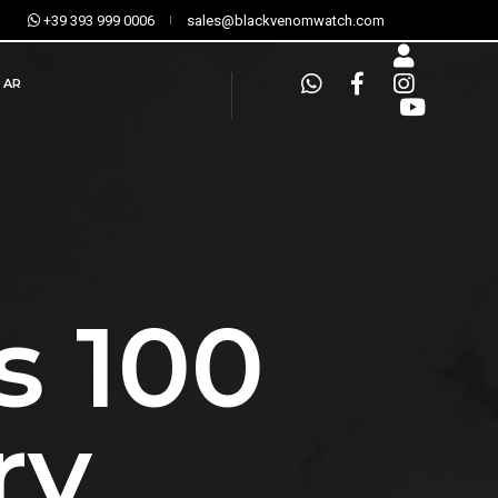
+39 393 999 0006
sales@blackvenomwatch.com
AR
s 100
ry