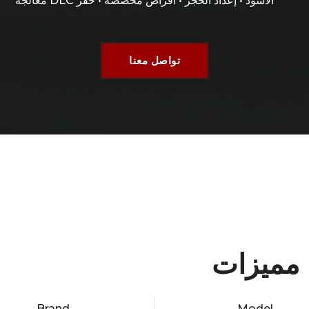
معالجة DLC الأسود • إعداد الحجر • أقراص مخصصة • حفر
تواصل معنا
مميزات
Brand
Model