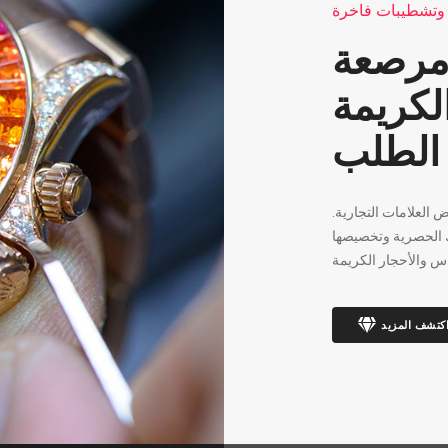
 وتشطيبات فاخرة
مرصعة
لكريمة
لطلب
.رولكس ، بولغاري وباتيك فيليب هي بعض العلامات التجارية
تك الحصرية وتخصيصها
اس والأحجار الكريمة
كتشف المزيد