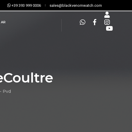
+39 393 999 0006
sales@blackvenomwatch.com
AR
eCoultre
- Pvd