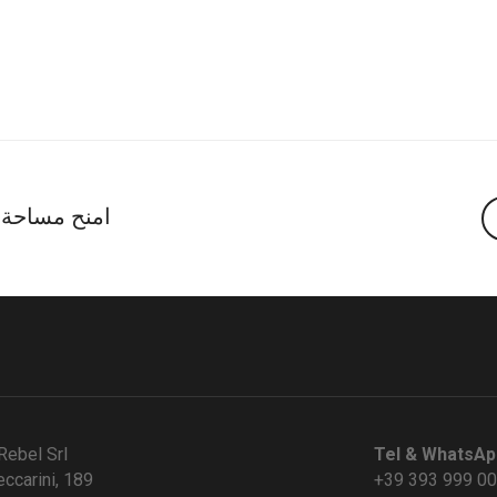
امنح مساحة ل
Rebel Srl
Tel & WhatsAp
eccarini, 189
+39 393 999 0