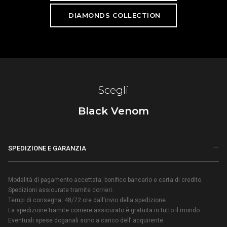
DIAMONDS COLLECTION
Scegli
Black Venom
SPEDIZIONE E GARANZIA
Modalità di pagamento accettata: bonifico bancario e carta di credito.
Spedizioni assicurate tramite corrieri.
Tempi di consegna: 48/72 ore dall'invio della spedizione.
La spedizione tramite corriere assicurato è gratuita in tutto il mondo.
Eventuali spese doganali sono a carico dell’ acquirente.