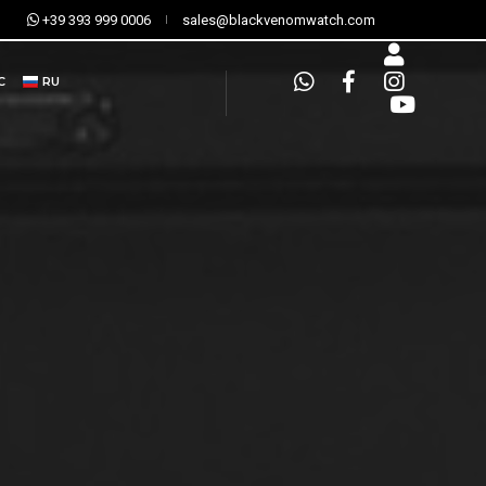
+39 393 999 0006
sales@blackvenomwatch.com
С
RU