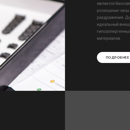
является биосо
роскошные часы 
раздражения. Диз
идеальный внешн
гипоаллергенных
материалов.
ПОДРОБНЕЕ