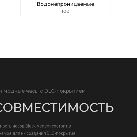
Водонепроницаемые
100
и модные часы с DLC-покрытием
СОВМЕСТИМОСТЬ
ность часов Black Venom состоит в
зуемое для их создания DLC-покрытие