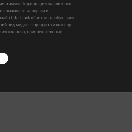
вместимым. Подходящие вашей коже
не вызывают аллергии и
айн total black обретает особую силу:
ий вид модного продукта и комфорт
 изысканных, привлекательных