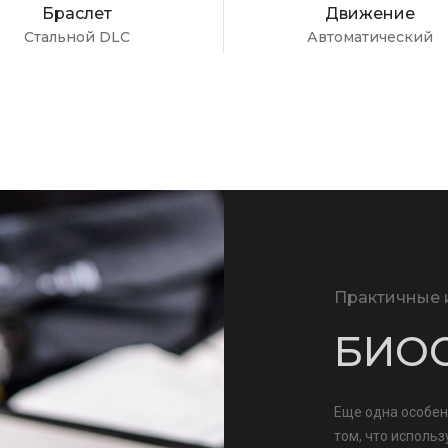
Браслет
Движение
Стальной DLC
Автоматический
Практичные 
БИО
Еще одна особен
том, что исполь