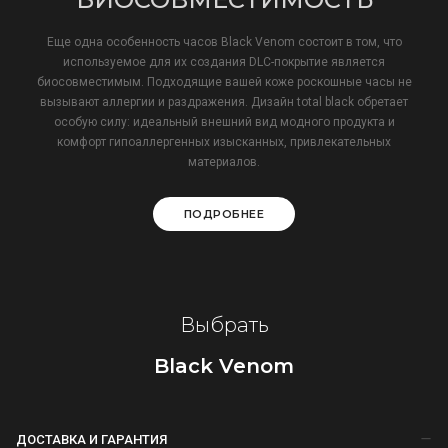
Еще одна особенность часов Black Venom состоит в том, что
используемое для их создания DLC-покрытие является
биосовместимым. Подходящие вашей коже роскошные часы не
вызывают аллергии и раздражения. Дизайн total black обретает
особую силу: идеальный внешний вид модного продукта и
комфорт гипоаллергенных изысканных, привлекательных
материалов.
ПОДРОБНЕЕ
Выбрать
Black Venom
ДОСТАВКА И ГАРАНТИЯ