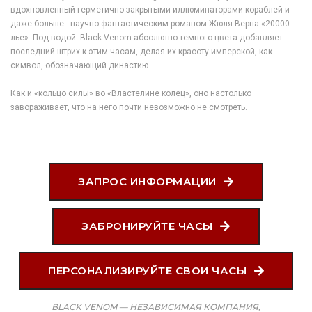
вдохновленный герметично закрытыми иллюминаторами кораблей и
даже больше - научно-фантастическим романом Жюля Верна «20000
лье». Под водой. Black Venom абсолютно темного цвета добавляет
последний штрих к этим часам, делая их красоту имперской, как
символ, обозначающий династию.
Как и «кольцо силы» во «Властелине колец», оно настолько
завораживает, что на него почти невозможно не смотреть.
ЗАПРОС ИНФОРМАЦИИ
ЗАБРОНИРУЙТЕ ЧАСЫ
ПЕРСОНАЛИЗИРУЙТЕ СВОИ ЧАСЫ
BLACK VENOM — НЕЗАВИСИМАЯ КОМПАНИЯ,