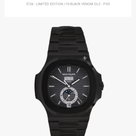
5726 - LIMITED EDITION /10 BLACK VENOM DLC - PVD