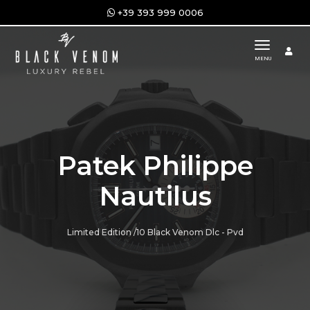
+39 393 999 0006
toggle n
MENU
Patek Philippe
Nautilus
Limited Edition /10 Black Venom Dlc - Pvd