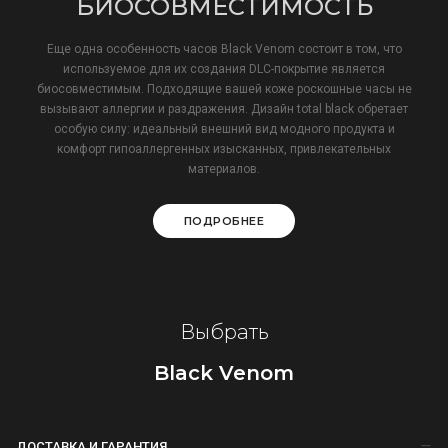
БИОСОВМЕСТИМОСТЬ
Еще одна особенность часов Black Venom состоит в том, что
используемое для их создания DLC-покрытие является
биосовместимым. Подходящие вашей коже роскошные часы не
вызывают аллергии и раздражения. Дизайн total black обретает
особую силу: идеальный внешний вид модного продукта и
комфорт гипоаллергенных изысканных, привлекательных
материалов.
ПОДРОБНЕЕ
Выбрать
Black Venom
ДОСТАВКА И ГАРАНТИЯ