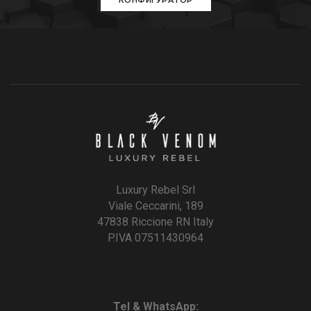
Luxury Rebel Srl
Viale Ceccarini, 189
47838 Riccione RN Italy
P.IVA 07511430964
Tel & WhatsApp: