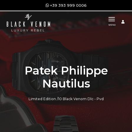
+39 393 999 0006
toggle n
MENU
Patek Philippe
Nautilus
Limited Edition /10 Black Venom Dlc - Pvd