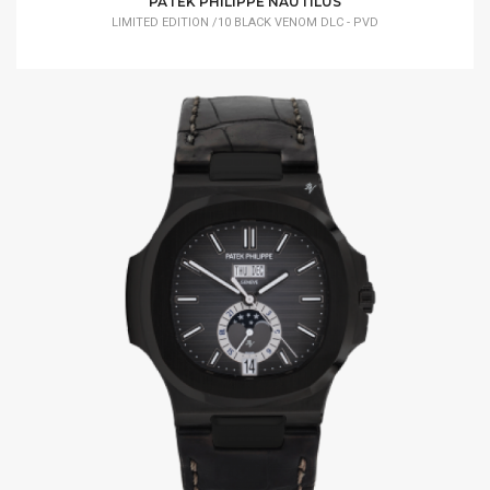
PATEK PHILIPPE NAUTILUS
LIMITED EDITION /10 BLACK VENOM DLC - PVD