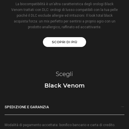
La biocompatibilità è un’altra caratteristica degli orologi Black
Venom trattati con DLC: orologi di lusso compatibili con la tua pelle
poiché il DLC esclude allergie ed irritazioni. Il look total black
acquista forza: un mix perfetto per sentirsi a proprio agio con un
prodotto anallergico, raffinato ed accattivante.
SCOPRI DI PIÙ
Scegli
Black Venom
SPEDIZIONE E GARANZIA
Modalità di pagamento accettata: bonifico bancario e carta di credito.