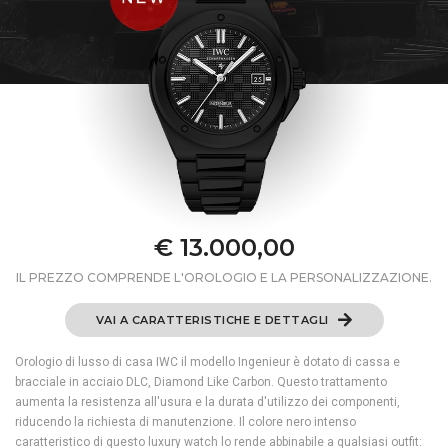
€ 13.000,00
IL PREZZO COMPRENDE L'OROLOGIO E LA PERSONALIZZAZIONE.
VAI A CARATTERISTICHE E DETTAGLI
Orologio di lusso di casa IWC il modello Ingenieur è dotato di cassa e
bracciale in acciaio DLC, Diamond Like Carbon. Questo trattamento
aumenta la resistenza all'usura e la durata d'utilizzo dei componenti,
riducendo la richiesta di manutenzione. Il colore nero intenso
caratteristico di questo luxury watch lo rende abbinabile a qualsiasi outfit: