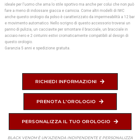
ideale per l'uomo che ama lo stile sportivo ma anche per colui che non può
fare a meno di indossare giacca e camicia. Come altri modelli di IWC
anche questo orologio da polso è caratterizzato da impermeabilità a 12 bar
e movimento automatico. Nello scrigno di questo accessorio troverai un
panno di pulizia, un cacciavite per smontare il bracciale, un bracciale in
acciaio nero e 2 cinturini estivi cromaticamente compatibili al design di
questo orologio.
Garanzia 5 anni e spedizione gratuita.
RICHIEDI INFORMAZIONI
PRENOTA L'OROLOGIO
PERSONALIZZA IL TUO OROLOGIO
BLACK VENOM È UN’AZIENDA INDIPENDENTE E PERSONALIZZA