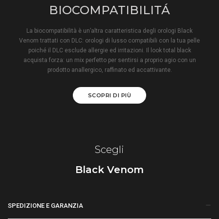
BIOCOMPATIBILITÁ
La biocompatibilità è un’altra caratteristica degli orologi Black
Venom trattati con DLC: orologi di lusso compatibili con la tua pelle
poiché il DLC esclude allergie ed irritazioni. Il look total black
acquista forza: un mix perfetto per sentirsi a proprio agio con un
prodotto anallergico, raffinato ed accattivante.
SCOPRI DI PIÙ
Scegli
Black Venom
SPEDIZIONE E GARANZIA