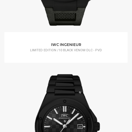
IWC INGENIEUR
LIMITED EDITION /10 BLACK VENOM DLC - PVD