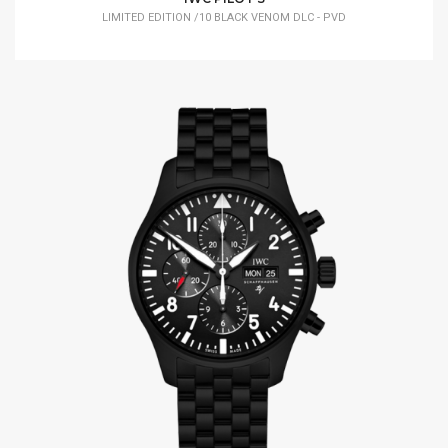
LIMITED EDITION /10 BLACK VENOM DLC - PVD