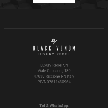
Luxury Rebel Srl
Viale Ceccarini, 189
47838 Riccione RN Italy
P.IVA 07511430964
Tel & WhatsApp: