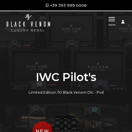
+39 393 999 0006
toggle n
MENU
IWC Pilot's
Limited Edition /10 Black Venom Dlc - Pvd