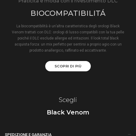
Praticità e moda con il rivestimento DLC
BIOCOMPATIBILITÁ
La biocompatibilità è un’altra caratteristica degli orologi Black
Venom trattati con DLC: orologi di lusso compatibili con la tua pelle
poiché il DLC esclude allergie ed irritazioni. Il look total black
acquista forza: un mix perfetto per sentirsi a proprio agio con un
prodotto anallergico, raffinato ed accattivante.
SCOPRI DI PIÙ
Scegli
Black Venom
SPEDIZIONE E GARANZIA