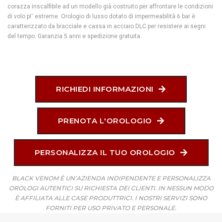
corazza inscalfibile ad un modello già costruito per affrontare le condizioni
di volo pi˘ estreme. Orologio di lusso dotato di impermeabilità 6 bar è
caratterizzato da bracciale e cassa in acciaio DLC per resistere ai segni
del tempo. Garanzia 5 anni e spedizione gratuita.
RICHIEDI INFORMAZIONI
PRENOTA L'OROLOGIO
PERSONALIZZA IL TUO OROLOGIO
BLACK VENOM È UN’AZIENDA INDIPENDENTE E PERSONALIZZA
OROLOGI AUTENTICI SU RICHIESTA DEI CLIENTI. IN NESSUN MODO
È AFFILIATA ALLE CASE PRODUTTRICI. I NOSTRI SERVIZI SONO
FORNITI PER USO PRIVATO E PERSONALE.