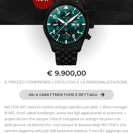
€ 9.900,00
IL PREZZO COMPRENDE L'OROLOGIO E LA PERSONALIZZAZIONE.
VAI A CARATTERISTICHE E DETTAGLI
Nel 1936 IWC realizzò il primo orologio specifico per piloti. L'allora manager
di IWC, Ernst Jakob Homberger, aveva due figli appassionati di aviazione. »
proprio da loro che nacque l'idea di sviluppare un orologio da polso con
delle precise caratteristiche. CosÏ nacque la dinastia degli IWC Pilot's che
vennero dapprima utilizzati dall'aviazione tedesca. Il nero BV aggiunge una