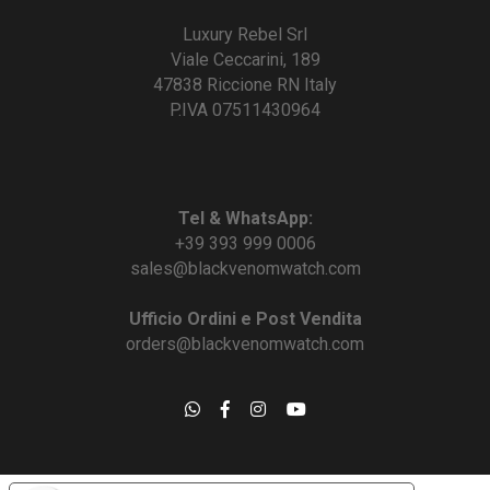
Luxury Rebel Srl
Viale Ceccarini, 189
47838 Riccione RN Italy
P.IVA 07511430964
Tel & WhatsApp:
+39 393 999 0006
sales@blackvenomwatch.com
Ufficio Ordini e Post Vendita
orders@blackvenomwatch.com