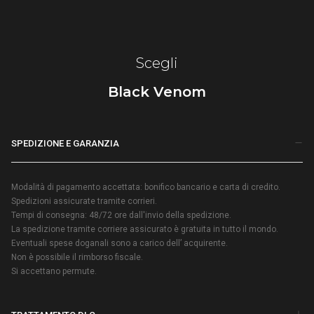
Scegli
Black Venom
SPEDIZIONE E GARANZIA
Modalità di pagamento accettata: bonifico bancario e carta di credito.
Spedizioni assicurate tramite corrieri.
Tempi di consegna: 48/72 ore dall'invio della spedizione.
La spedizione tramite corriere assicurato è gratuita in tutto il mondo.
Eventuali spese doganali sono a carico dell’ acquirente.
Non è possibile il rimborso fiscale.
Si accettano permute.