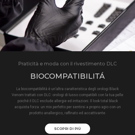
Praticità e moda con il rivestimento DLC
BIOCOMPATIBILITÁ
La biocompatibilità è un’altra caratteristica degli orologi Black
Venom trattati con DLC: orologi di lusso compatibili con la tua pelle
poiché il DLC esclude allergie ed irritazioni. Il look total black
acquista forza: un mix perfetto per sentirsi a proprio agio con un
prodotto anallergico, raffinato ed accattivante.
SCOPRI DI PIÙ