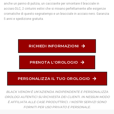
anche un panno di pulizia, un cacciavite per smontare il bracciale in
acciaio DLC, 2 cinturini estivi che si mixano perfettamente alle esigenze
cromatiche di questo segnatempo e un bracciale in acciaio nero. Garanzia
5 anni e spedizione gratuita.
RICHIEDI INFORMAZIONI
PRENOTA L'OROLOGIO
PERSONALIZZA IL TUO OROLOGIO
BLACK VENOM È UN’AZIENDA INDIPENDENTE E PERSONALIZZA
OROLOGI AUTENTICI SU RICHIESTA DEI CLIENTI. IN NESSUN MODO
È AFFILIATA ALLE CASE PRODUTTRICI. I NOSTRI SERVIZI SONO
FORNITI PER USO PRIVATO E PERSONALE.