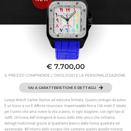
€ 7.700,00
IL PREZZO COMPRENDE L'OROLOGIO E LA PERSONALIZZAZIONE.
VAI A CARATTERISTICHE E DETTAGLI
Luxury Watch Cartier Santos ad edizione limitata. Questo orologio da polso
Ë un lusso a cui Ë difficile rinunciare. Impermeabile fino a 100 metri Ë ideale
per l'uomo che ama vivere la vita a pieno, in ogni stagione, con ogni tipo di
outfit. Un'icona dell'orologeria di lusso dallo stile unico che richiama
dettagli tradizionali grazie al quadrante bianco dalla forma quadrata ed
essenziale. All'interno dello scrigno che contiene questo gioiello troverai