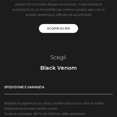
poiché il DLC esclude allergie ed irritazioni. Il look total black
acquista forza: un mix perfetto per sentirsi a proprio agio con un
prodotto anallergico, raffinato ed accattivante.
SCOPRI DI PIÙ
Scegli
Black Venom
SPEDIZIONE E GARANZIA
Modalità di pagamento accettata: bonifico bancario e carta di credito.
Spedizioni assicurate tramite corrieri.
Tempi di consegna: 48/72 ore dall'invio della spedizione.