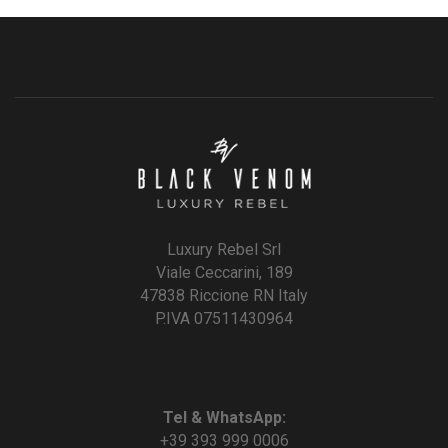
Luxury Rebel Srl
Viale Ceccarini, 189
47838 Riccione RN Italy
P.IVA 07511430964
Tel & WhatsApp:
+39 393 999 0006