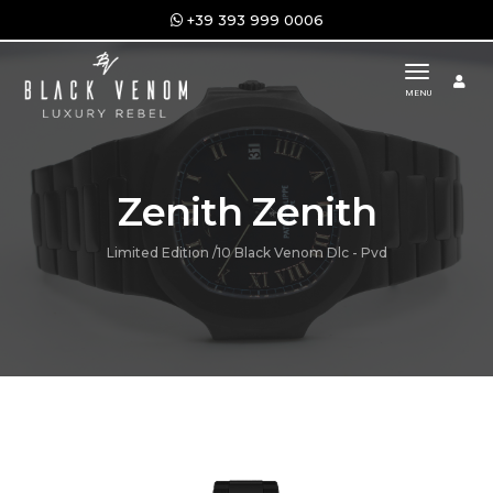
+39 393 999 0006
toggle n
MENU
Zenith Zenith
Limited Edition /10 Black Venom Dlc - Pvd